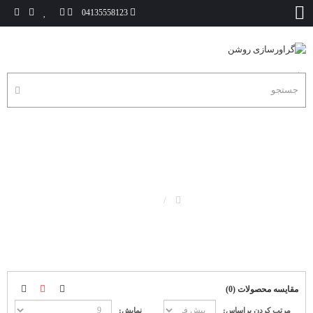
04135558123
مگنت
مگنت
مقایسه محصولات (0)
مرتب کردن براساس:
نمایش: