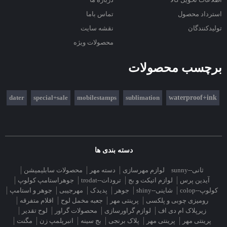
استرداد محصول
تماس باما
تولیدکنندگان
نقشه سایت
محصولات ویژه
برچسب محصولات
dater
special+sale
mobilestamps
sublimation
waterproof+ink
دسته بندی ها
ثانی--sunny
لوازم مهرسازی
دسته مهر
محصولات سابلیمیشن
آیدین پرس
لوازم اتیکت و بج
ترودات--trodat
جوهراستامپ کولوپ
کولوپ--colop
شاینی--shiny
جوهر
پدیدک
مهرجیبی
جوهر و استامپ
رومیزی چوبی و پلکسی
پرینتی مهر
جعبه مخمل لوح
اقلام متفرقه
زیرپلاک ام دی اف
لوازم گراورسازی
محصولات گراور
لوح تقدیر
پرینتی مهر
پرینتی مهر
پلاک برنجی
بج سینه
انبرپلمپ زن
مگنت