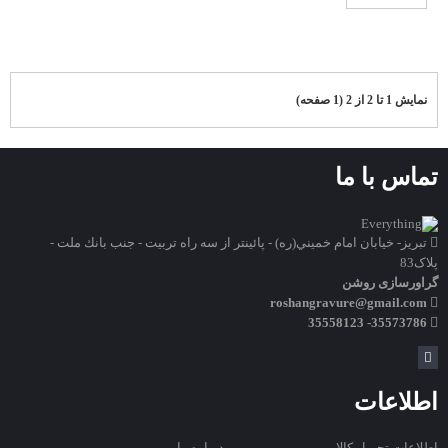
نمایش 1 تا 2 از 2 (1 صفحه)
تماس با ما
تبريز- خيابان امام خميني(ره) - پائينتر از سه راه تربيت - جنب بانك ملت -
پلاک83
گراورسازی روشن
roshangravure@gmail.com
35573786- 35558123
اطلاعات
اطلاعات تحویل کالا
درباره ما