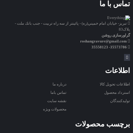
تماس با ما
تبريز- خيابان امام خميني(ره) - پائينتر از سه راه تربيت - جنب بانك ملت -
پلاک83
گراورسازی روشن
roshangravure@gmail.com
35573786- 35558123
اطلاعات
اطلاعات تحویل کالا
درباره ما
استرداد محصول
تماس باما
تولیدکنندگان
نقشه سایت
محصولات ویژه
برچسب محصولات