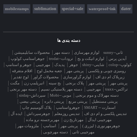
mobilestamps
sublimation
special+sale
waterproof+ink
dater
دسته بندی ها
ثانی--sunny
لوازم مهرسازی
دسته مهر
محصولات سابلیمیشن
آیدین پرس
لوازم اتیکت و بج
ترودات--trodat
جوهراستامپ کولوپ
کولوپ--colop
شاینی--shiny
جوهر
پدیدک
مهرجیبی
جوهر و استامپ
رومیزی چوبی و پلکسی
پرینتی مهر
جعبه مخمل لوح
اقلام متفرقه
زیرپلاک ام دی اف
لوازم گراورسازی
محصولات گراور
لوح تقدیر
پرینتی مهر
پرینتی مهر
پلاک برنجی
بج سینه
انبرپلمپ زن
مگنت
تراکس--traxx
مهرجیبی
دسته مهر پلاستیکی نسیم
دسته مهر برنجی
دسته مهرلاک و موم برنجی
موبی --Mobi
سیرداش--sirdaş
پرینتی مستطیل
پرینتی مربع
پرینتی دایره
پرینتی بیضی
اسمارت -- SMART
جوهرواستامپ
پلاک آلومینیم چاپ
تندیس پلکسی و ام دی اف
تندیس روزمعلم
جوهرسیرداش
ایده آل
مهرجیبی ایدآل
مهرتاریخ زن
مهربرجسته نرو ماده
جوهرمهرنوری ( لیزری )
پرینتی مهر
استامپ
ملزومات مهر
مهرجیبی ثانی
دسته مهرچوبی