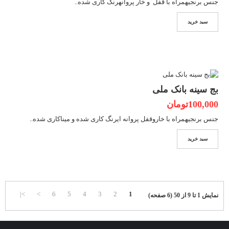
جنس برنجیهمراه با قفل و خار پروانهرنگ کاری شده..
سبد خرید
بج سینه بانک ملی
100,000تومان
جنس برنجیهمراه با خاروقفل پروانه ایرنگ کاری شده و میناکاری شده..
سبد خرید
>|
>
6
5
4
3
2
1
نمایش 1 تا 9 از 50 (6 صفحه)