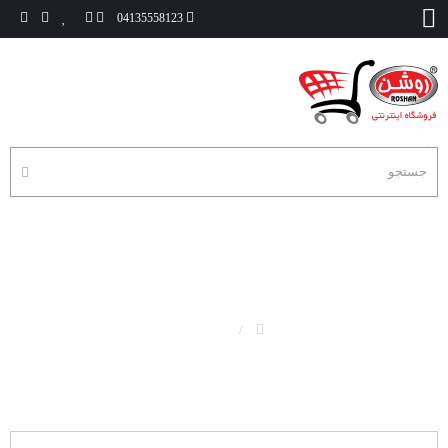
04135558123
بج سینه
بج سینه