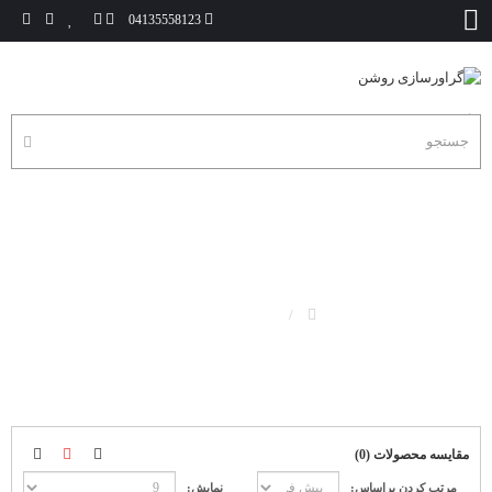
04135558123
جعبه مخمل لوح
جعبه مخمل لوح
مقایسه محصولات (0)
مرتب کردن براساس:
نمایش: