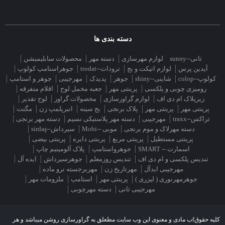
دسته بندی ها
ثانی--sunny
لوازم مهرسازی
دسته مهر
محصولات سابلیمیشن
آیدین پرس
لوازم اتیکت و بج
ترودات--trodat
جوهراستامپ کولوپ
کولوپ--colop
شاینی--shiny
جوهر
پدیدک
مهرجیبی
جوهر و استامپ
رومیزی چوبی و پلکسی
پرینتی مهر
جعبه مخمل لوح
اقلام متفرقه
زیرپلاک ام دی اف
لوازم گراورسازی
محصولات گراور
لوح تقدیر
پرینتی مهر
پرینتی مهر
پلاک برنجی
بج سینه
انبرپلمپ زن
مگنت
تراکس--traxx
مهرجیبی
دسته مهر پلاستیکی نسیم
دسته مهر برنجی
دسته مهرلاک و موم برنجی
موبی --Mobi
سیرداش--sirdaş
پرینتی مستطیل
پرینتی مربع
پرینتی دایره
پرینتی بیضی
اسمارت -- SMART
جوهرواستامپ
پلاک آلومینیم چاپ
تندیس پلکسی و ام دی اف
تندیس روزمعلم
جوهرسیرداش
ایده آل
مهرجیبی ایدآل
مهرتاریخ زن
مهربرجسته نرو ماده
جوهرمهرنوری ( لیزری )
پرینتی مهر
استامپ
ملزومات مهر
مهرجیبی ثانی
دسته مهرچوبی
کلیه حقوقfب مادی و معنوی این وب سایت مطعلق به گراورسازی روشن میباشد و هر