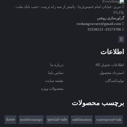
تبريز- خيابان امام خميني(ره) - پائينتر از سه راه تربيت - جنب بانك ملت -
پلاک83
گراورسازی روشن
roshangravure@gmail.com
35573786- 35558123
اطلاعات
اطلاعات تحویل کالا
درباره ما
استرداد محصول
تماس باما
تولیدکنندگان
نقشه سایت
محصولات ویژه
برچسب محصولات
dater
mobilestamps
special+sale
sublimation
waterproof+ink