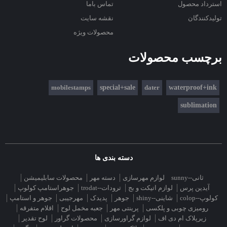
استرداد محصول
تماس باما
تولیدکنندگان
نقشه سایت
محصولات ویژه
برچسب محصولات
mobilestamps
special+sale
dater
waterproof+ink
sublimation
دسته بندی ها
ثانی--sunny
لوازم مهرسازی
دسته مهر
محصولات سابلیمیشن
آیدین پرس
لوازم اتیکت و بج
ترودات--trodat
جوهراستامپ کولوپ
کولوپ--colop
شاینی--shiny
جوهر
پدیدک
مهرجیبی
جوهر و استامپ
رومیزی چوبی و پلکسی
پرینتی مهر
جعبه مخمل لوح
اقلام متفرقه
زیرپلاک ام دی اف
لوازم گراورسازی
محصولات گراور
لوح تقدیر