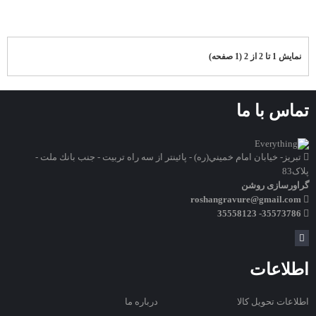
نمایش 1 تا 2 از 2 (1 صفحه)
تماس با ما
تبريز- خيابان امام خميني(ره) - پائينتر از سه راه تربيت - جنب بانك ملت -
پلاک83
گراورسازی روشن
roshangravure@gmail.com
35573786- 35558123
اطلاعات
اطلاعات تحویل کالا
درباره ما