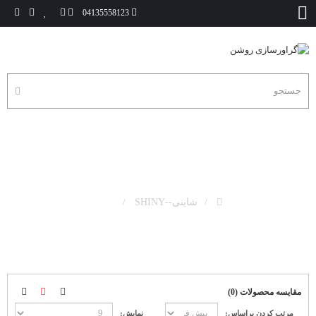
04135558123
جوهر
شاینی--SHINY
جوهر
مقایسه محصولات (0)
مرتب کردن براساس:
نمایش: